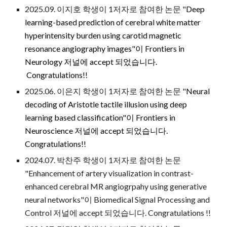
2025.09. 이지호 학생이 1저자로 참여한 논문 "
Deep
learning-based prediction of cerebral white matter
hyperintensity burden using carotid magnetic
resonance angiography images"이 Frontiers in
Neurology
저널에 accept 되었습니다.
Congratulations!!
2025.06. 이은지 학생이 1저자로 참여한 논문 "
Neural
decoding of Aristotle tactile illusion using deep
learning based classification"이 Frontiers in
Neuroscience 저널에 accept 되었
습니다.
Congratulations!!
202
4
.
07
. 박찬주 학생이 1저자로 참여한 논문
"Enhancement of artery visualization in contrast-
enhanced cerebral MR angiogrpahy using gene
rative
neural networks
"이 Biomedical
S
ignal
Processing and
Control
저널에 accept 되었습니다. Congratulations !!