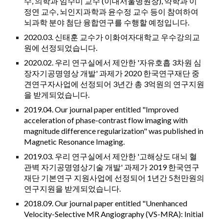
수, 의학과 임수미 교수 (
이대서울병원장)
, 약학과 이
정연 교수, 뇌인지과학과 윤수정 교수
등이 참여하여
뇌과학 분야 첨단 융합연구를 수행할 예정입니다.
2020.03.
신태훈 교수가 이화여자대학교 우수강의교
원에 선정되었습니다.
2020.02. 우리
연구실에서 제안한 '자유호흡 3차원 심
장자기공명영상 개발' 과제가 2020 한국연구재단 중
견연구자사업에 선정되어 3년간 총 3억원의 연구지원
을 받게되었습니다.
2019.04. Our journal paper entitled "
Improved
acceleration of phase-contrast flow imaging with
magnitude difference regularization
" was published in
Magnetic Resonance Imaging.
2019.03. 우리
연구실에서 제안한 '
고해상도 대뇌 혈
관벽 자기공명영상기술 개발
' 과제가 20
19
한국연구
재단
기본연구 지원사업에
선정되어
1
년간 5천만원의
연구지원을 받게되었습니다.
2018.09.
Our journal paper entitled "Unenhanced
Velocity-Selective MR Angiography (VS-MRA): Initial