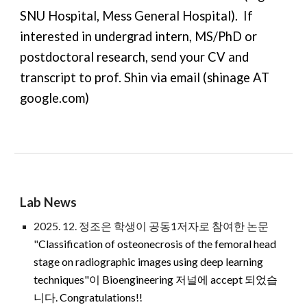
SNU Hospital, Mess General Hospital).
If
interested in undergrad inter
n,
MS/PhD
or
postdoctoral research, send your CV and
transcript to prof. Shin via email (shinage AT
google.com)
Lab News
2025. 12. 정조은 학생이 공동1저자로 참여한 논문
"
Classification of osteonecrosis of the femoral head
stage on radiographic images using deep learning
techniques"
이 Bioengineering 저널에 accept 되었습
니다. Congratulations!!